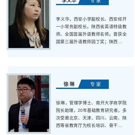
李义华
专 家
​李义华，西安小学副校长、西安经开
一小常务副校长，陕西省英语特级教
师、全国首届外语教师名师。曾获全
国第三届外语教师园丁奖；陕西省小
学英语优质课竞赛一等奖、外语教师
园丁奖、小学英语教学优秀示范课一
等奖；西安市小学英语优质课竞赛一
等奖、第五届西安市中小学教师教学
全过程评优活动一等奖等
徐 琳
专 家
​徐琳，管理学博士、南开大学商学院
院长助理，20年基础教育研究者，多
次受邀北京、天津、四川、云南、陕
西等省教育厅为校长培训、骨干教师
培训作讲座，著有《招办老师教你填