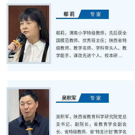
“十佳道德模范”、“国培计划”中学骨干
校长授课专家
郗 莉
专 家
郗莉，渭南小学特级教师，先后获全
国模范教师、优秀班主任；陕西省特
级教师、教学名师、学科带头人、教
学能手、课改先进个人、校本研修先
进个人；渭南市“三三”人才、拔尖人
才、标杆人物、特级校长、优秀校长
等荣誉称号
吴积军
专 家
吴积军，陕西省教育科学研究院党总
支书记、副院长，省教育学会副会
长、省特级教师、省“特支计划”教学名