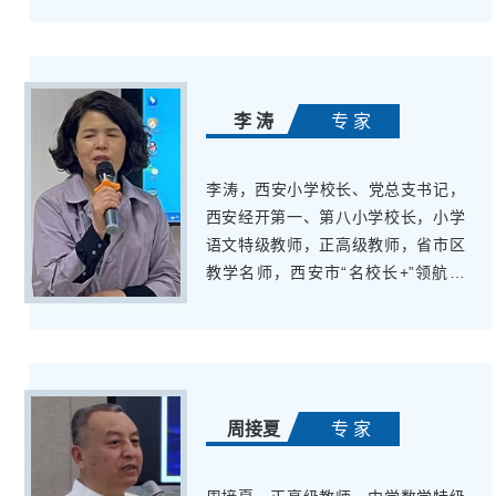
出好志愿》、《好爸妈填出好志愿》
等书籍，在《中国高校招生》、《求
学》等杂志公开发表文章200余篇，主
讲各类讲座500余场
李 涛
专 家
​李涛，西安小学校长、党总支书记，
西安经开第一、第八小学校长，小学
语文特级教师，正高级教师，省市区
教学名师，西安市“名校长+”领航校
长、“名师+”研修共同体主持人，中国
小语专业委员会理事、陕西教育教学
指导委员会办公室副主任兼语文指导
委员会委员
周接夏
专 家