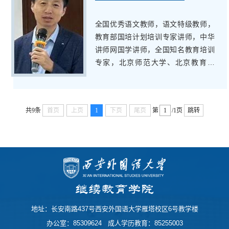
全国优秀语文教师，语文特级教师，
教育部国培计划培训专家讲师，中华
讲师网国学讲师，全国知名教育培训
专家，北京师范大学、北京教育学
院、国家教育行政学院特聘培训讲
师，近年来受邀赴全国各地讲学400余
场，主要专题：传统文化、德育教
共9条
首页
上页
1
下页
尾页
第
/1页
跳转
育、班主任管理、校长管理智慧
地址：长安南路437号西安外国语大学雁塔校区6号教学楼
办公室：85309624 成人学历教育：85255003