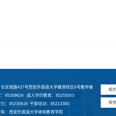
：长安南路437号西安外国语大学雁塔校区6号教学楼
校
：85309624 成人学历教育：85255003
校
力：85230619 干部培训：85213383
所有：西安外国语大学继续教育学院