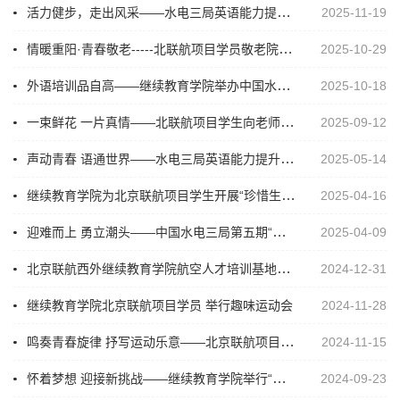
活力健步，走出风采——水电三局英语能力提升培训班成功举办校园健步走活动
2025-11-19
情暖重阳·青春敬老-----北联航项目学员敬老院送温暖文艺演出圆满成功
2025-10-29
外语培训品自高——继续教育学院举办中国水电三局2025年“英语能力提升培训班”（第2期）
2025-10-18
一束鲜花 一片真情——北联航项目学生向老师献礼祈福
2025-09-12
声动青春 语通世界——水电三局英语能力提升培训班举办英语朗读比赛
2025-05-14
继续教育学院为北京联航项目学生开展“珍惜生命 远离毒品”宣传教育活动
2025-04-16
迎难而上 勇立潮头——中国水电三局第五期“英语能力提升培训班”在西安外国语大学举办
2025-04-09
北京联航西外继续教育学院航空人才培训基地举行授装仪式暨“教学活动月”表彰活动
2024-12-31
继续教育学院北京联航项目学员 举行趣味运动会
2024-11-28
鸣奏青春旋律 抒写运动乐意——北京联航项目24级师生举办“捡秋”活动
2024-11-15
怀着梦想 迎接新挑战——继续教育学院举行“中留服（陕西）留学服务有限公司白俄维工大国际项目委培班”开学典礼
2024-09-23