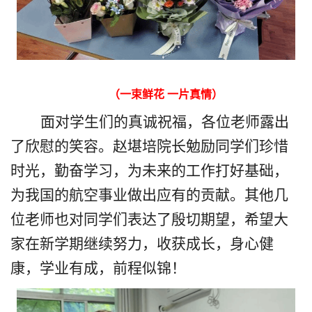
（一束鲜花 一片真情）
面对学生们的真诚祝福，
各位
老师露出
了
欣慰的笑容。赵堪培院长勉励同学们珍惜
时光
，
勤奋学习
，
为未来的工作打好基础，
为我国的航空事业做出应有的贡献。其他
几
位老师也对同学们表达了殷切期望，希望大
家在新学期继续努力，收获成长
，
身心健
康，学业有成，前
程似锦！