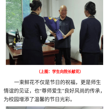
（上图：学生向院长献花）
一束鲜花不仅是节日的祝福，更是师生
情谊的见证，也
“
尊师
爱生
”
良好风尚
的传承
，
为校园增添了
温馨
的节日
光彩
。