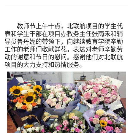
教师节上午十点，北联航项目的学生
代
表
和学生干部在项目办教务主任张雨禾和辅
导员鲁丹妮的带领下，
向
继续教育学院
辛勤
工作的老师
们敬献鲜花
，
表达对老师辛勤劳
动的谢意和节日的慰问。感谢他们对北联航
项目的大力支持和热情服务。