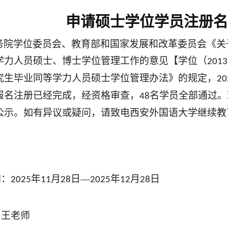
申请硕士学位学员注册名
务院学位委员会、教育部和国家发展和改革委员会《关
学力人员硕士、博士学位管理工作的意见【学位（
2013
究生毕业同等学力人员硕士学位管理办法》的规定，
20
报名注册已经完成，经资格审查，
名学员全部通过。
48
公示。如有异议或疑问，请致电西安外国语大学继续教
间：
年
月
日—
年
月
日
2025
11
28
2025
12
28
：
王
老师