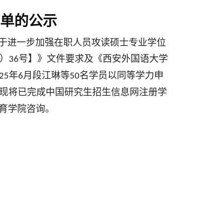
单的公示
于进一步加强在职人员攻读硕士专业学位
）
号】》文件要求及《西安外国语大学
36
年
月段江琳等
名学员以同等学力申
25
6
50
现将已完成中国研究生招生信息网注册学
育学院咨询。