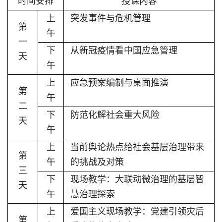
时间安排
授课内容
上
突发事件与危机管理
第
午
一
下
从新冠疫情看中国应急管理
天
午
上
应急预案编制与桌面推演
第
午
二
下
防范化解社会重大风险
天
午
上
当前舆论热点给社会基层治理带来
第
午
的挑战及对策
三
下
现场教学：大联动微治理的基层智
天
午
慧治理探索
上
爱国主义现场教学：党建引领灾后
第