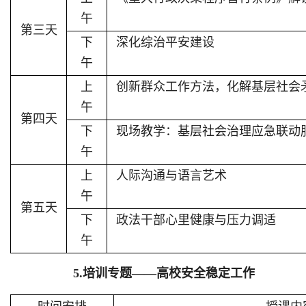
午
第三天
下
深化综治平安建设
午
上
创新群众工作方法，化解基层社会
午
第四天
下
现场教学：基层社会治理应急联动
午
上
人际沟通与语言艺术
午
第五天
下
政法干部心里健康与压力调适
午
5.培训专题
——
高校安全稳定工作