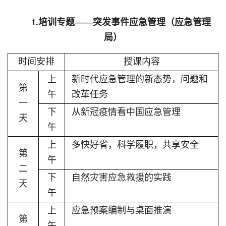
1.培训专题
——
突发事件应急管理（应急管理
局）
时间安排
授课内容
上
新时代应急管理的新态势，问题和
第
午
改革任务
一
下
从新冠疫情看中国应急管理
天
午
上
多快好省，科学履职，共享安全
第
午
二
下
自然灾害应急救援的实践
天
午
上
应急预案编制与桌面推演
第
午