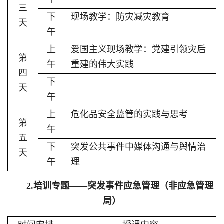
三
下
现场教学：防灾减灾教育
天
午
上
爱国主义现场教学：党建引领灾后
第
午
重建的伟大实践
四
下
天
午
上
危化品安全监管的实践与思考
第
午
五
下
突发公共事件中媒体沟通与舆情治
天
午
理
2.培训专题
——
突发事件应急管理（非应急管理
局）