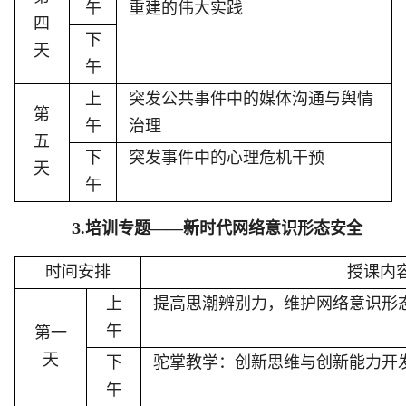
午
重建的伟大实践
四
下
天
午
上
突发公共事件中的媒体沟通与舆情
第
午
治理
五
下
突发事件中的心理危机干预
天
午
3.培训专题
——
新时代网络意识形态安全
时间安排
授课内
上
提高思潮辨别力，维护网络意识形
午
第一
天
下
驼掌教学：创新思维与创新能力开
午