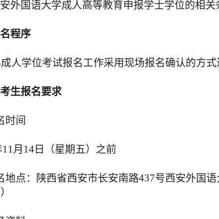
安外国语大学
成人高等教育
申报学士学位的相关
名程序
年成人学位考试报名工作采用
现场报名
确认的方式
考生
报名
要求
名时间
年
1
1月14日（
星期五
）
之前
名地点：陕西省西安市长安南路
437号西安外国
室）