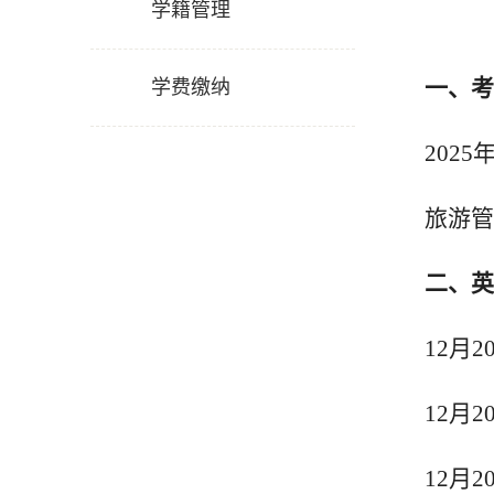
学籍管理
一、考
学费缴纳
20
2
5
旅游管
二
、
英
12月
2
12月
2
12月
2