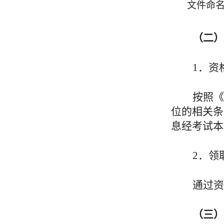
文件命
（
二
）
1．资
按照《
位的相关条
息经考试本
2．领
通过资
（
三
）