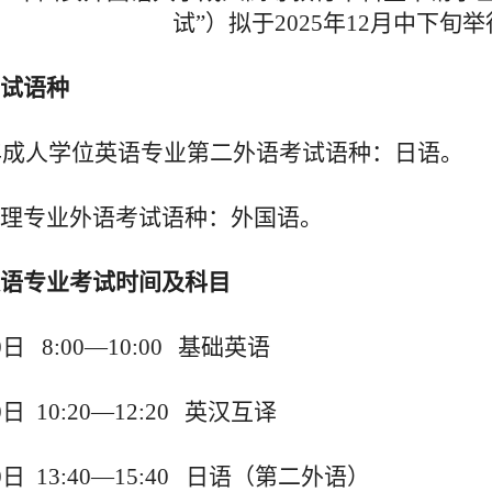
试”）拟于20
2
5年
1
2月
中下旬
举
试语种
年成人学位
英语专业第二
外语考试语种：
日语。
理专业外语考试语种：外国语。
语专业
考试时间
及科目
0
日
8
:00—1
0
:00
基础英语
0
日
1
0
:
2
0—1
2
:
2
0
英汉互译
0
日
13
:
4
0—1
5
:
4
0 日语（第二外语）