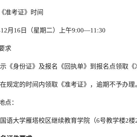
取《准考证》时间
年
1
2月16日（星期
二
）
上午
9:00—11:30
取要求
示《身份证》及报名《回执单》到报名点领取《
在规定的时间内
领取《准考证》
，逾期不予办理
取地点：
国语大学雁塔校区继续教育学院（
6
号教学楼
2
楼