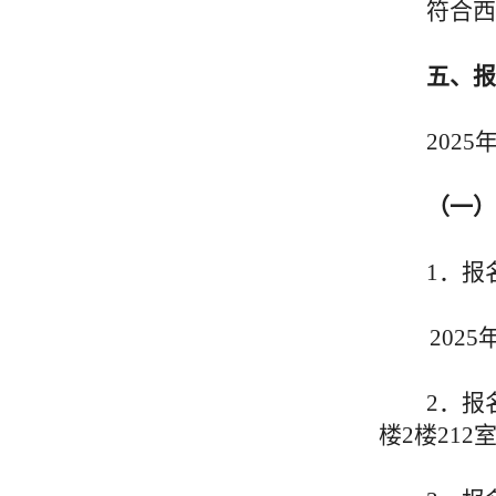
符合西
五
、报
20
2
5
（
一
）
1
．
报
20
2
5
2．
报
楼
2
楼
212