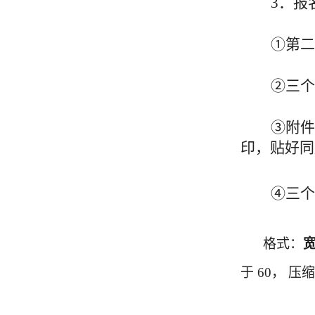
3
．报
①
第二
②三个
③附件
印，贴好同
④三个
格式：
于 60， 压