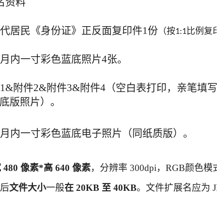
名资料
代居民
《
身份证
》正反面复印件
1份
（按
比例复
1:1
月内一寸彩色蓝底照片4张。
1&附件2&附件3&附件
4
（空白表打印，亲笔填
底版照片）。
月内一寸彩色蓝底电子照片（同纸质版）。
宽
480 像素*高 640 像素
，分辨率
300dpi，RGB颜
缩后
文件大小
一般
在
20KB 至 40KB
。文件扩展名应为